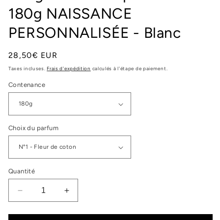
180g NAISSANCE
PERSONNALISÉE - Blanc
Prix
28,50€ EUR
habituel
Taxes incluses.
Frais d'expédition
calculés à l'étape de paiement.
Contenance
Choix du parfum
Quantité
Réduire
Augmenter
la
la
quantité
quantité