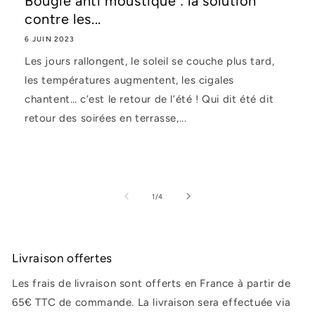
Bougie anti moustique : la solution
contre les...
6 JUIN 2023
Les jours rallongent, le soleil se couche plus tard,
les températures augmentent, les cigales
chantent… c’est le retour de l’été ! Qui dit été dit
retour des soirées en terrasse,...
de
1
/
4
Livraison offertes
Les frais de livraison sont offerts en France à partir de
65€ TTC de commande. La livraison sera effectuée via