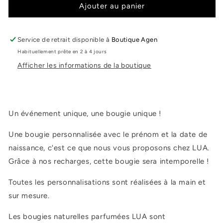
de
de
Ajouter au panier
Bougie
Bougie
naturelle
naturelle
parfumée
parfumée
Service de retrait disponible à
Boutique Agen
180g
180g
Habituellement prête en 2 à 4 jours
NAISSANCE
NAISSANCE
Afficher les informations de la boutique
PERSONNALISÉE
PERSONNALISÉE
-
-
Blanc
Blanc
Un événement unique, une bougie unique !
Une bougie personnalisée avec le prénom et la date de
naissance, c'est ce que nous vous proposons chez LUA.
Grâce à nos recharges, cette bougie sera intemporelle !
Toutes les personnalisations sont réalisées à la main et
sur mesure.
Les bougies naturelles parfumées LUA sont